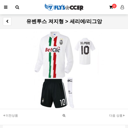
0
유벤투스 져지형 > 세리에/리그앙
이전상품
다음 상품