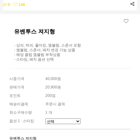
0
148
유벤투스 져지형
- 상의, 하의, 풀마킹, 엠블럼, 스폰서 포함
- 엠블럼, 스폰서, 패치 변경 가능 상품
- 해당 클럽 엠블럼 부착상품
- 스타킹, 패치 옵션 선택
시중가격
40,000원
판매가격
20,900원
포인트
200점
배송비결제
주문시 결제
최소구매수량
1 개
옵션 1 : 스타킹
유벤투스 져지형