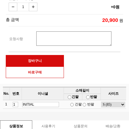
+0원
총 금액
20,900
원
요청사항
소매길이
No.
번호
이니셜
사이즈
긴팔
반팔
1
긴팔
반팔
사용후기
상품문의
배송/교환
상품정보